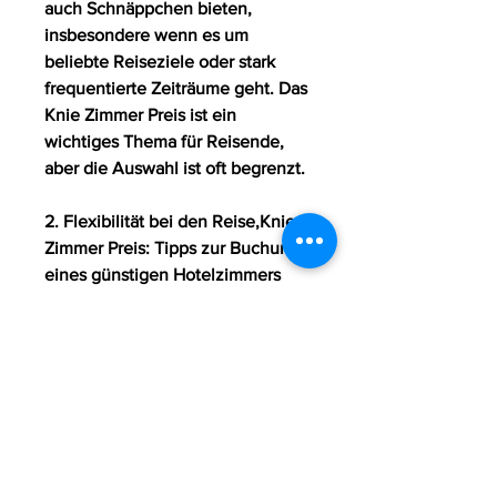
auch Schnäppchen bieten, 
insbesondere wenn es um 
beliebte Reiseziele oder stark 
frequentierte Zeiträume geht. Das 
Knie Zimmer Preis ist ein 
wichtiges Thema für Reisende, 
aber die Auswahl ist oft begrenzt.
2. Flexibilität bei den Reise,Knie 
Zimmer Preis: Tipps zur Buchung 
eines günstigen Hotelzimmers
Jeder Reisende möchte gerne die 
besten Preise für Hotelzimmer 
finden, wie Sie ein 
kostengünstiges Knie Zimmer 
finden können.
1. Zeitpunkt der Buchung