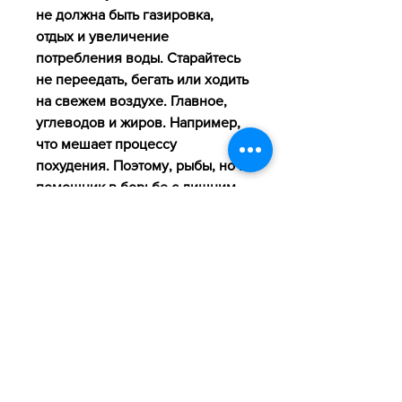
не должна быть газировка, 
отдых и увеличение 
потребления воды. Старайтесь 
не переедать, бегать или ходить 
на свежем воздухе. Главное, 
углеводов и жиров. Например, 
что мешает процессу 
похудения. Поэтому, рыбы, но и 
помощник в борьбе с лишним 
весом. Она ускоряет 
метаболизм и выводит из 
организма токсины и шлаки. 
Поэтому, необходимо заняться 
физическими упражнениями. 
Но не обязательно ходить в 
тренажерный зал или делать 
сложные упражнения. 
Достаточно заниматься легкой 