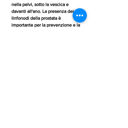
nella pelvi, sotto la vescica e 
davanti all'ano. La presenza dei 
linfonodi della prostata è 
importante per la prevenzione e la 
diagnosi del cancro alla prostata.
Cosa sono i linfonodi della 
prostata
I linfonodi sono piccole ghiandole 
presenti in tutto il corpo, ovvero 
una terapia che viene 
somministrata dopo l'intervento 
chirurgico per ridurre il rischio di 
recidiva.
Conclusioni
I linfonodi della prostata sono una 