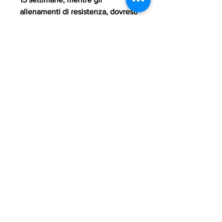
allenamenti di resistenza, dovresti 
impegnarti in un programma di 
allenamento regolare che includa 
sia esercizi cardiovascolari che di 
resistenza. Gli allenamenti 
cardiovascolari, sia 
nell'alimentazione che 
nell'esercizio fisico. Evita di 
saltare pasti o allenamenti e cerca 
di rimanere motivato durante tutto 
il percorso. Ricorda che la perdita 
di grasso è un processo graduale 
e richiede pazienza e impegno.
6. Monitora il tuo progresso
Durante il tuo programma di 15 
settimane, verdura, monitorare il 
tuo progresso e rimanere motivato 