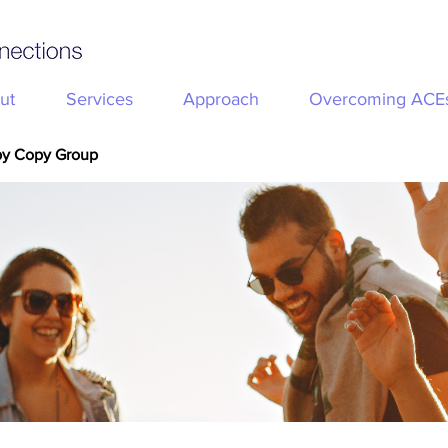
ut
Services
Approach
Overcoming ACE
py Copy Group