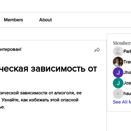
Members
About
Member
нтирован!
Par
Tra
еская зависимость от 
Jho
Jos
ической зависимости от алкоголя, ее 
hau
haumult
Узнайте, как избежать этой опасной 
See All 
ье.