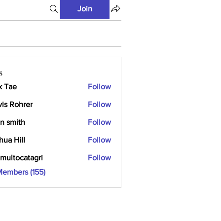
Join
s
k Tae
Follow
vis Rohrer
Follow
n smith
Follow
hua Hill
Follow
multocatagri
Follow
ocatagri
Members (155)