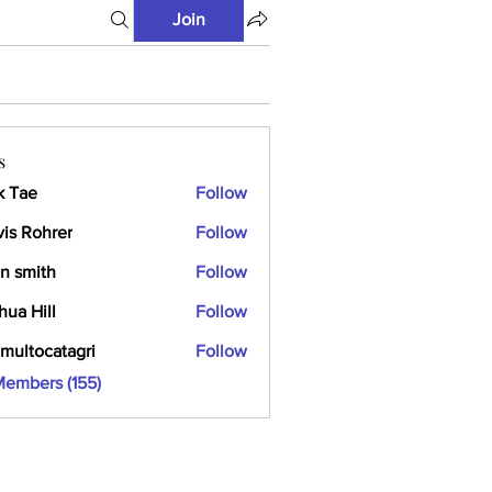
Join
s
k Tae
Follow
vis Rohrer
Follow
n smith
Follow
hua Hill
Follow
multocatagri
Follow
ocatagri
Members (155)