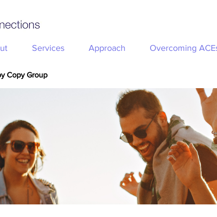
ut
Services
Approach
Overcoming ACE
py Copy Group