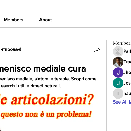
Members
About
Member
нтирован!
Par
Tra
menisco mediale cura
Jho
enisco mediale, sintomi e terapie. Scopri come 
Jos
esercizi utili e rimedi naturali.
hau
haumult
See All 