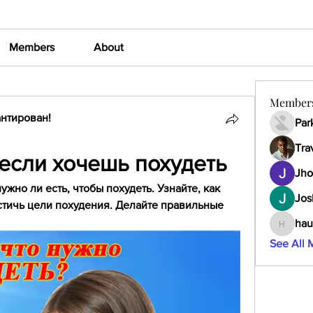
Members
About
Member
нтирован!
Par
Tra
 если хочешь похудеть
Jho
жно ли есть, чтобы похудеть. Узнайте, как 
Jos
стичь цели похудения. Делайте правильные 
hau
haumult
See All 