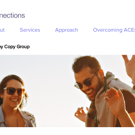
ut
Services
Approach
Overcoming ACE
py Copy Group