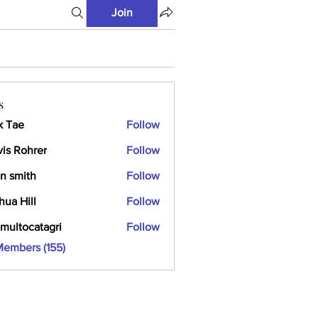
Join
s
k Tae
Follow
vis Rohrer
Follow
n smith
Follow
hua Hill
Follow
multocatagri
Follow
ocatagri
Members (155)