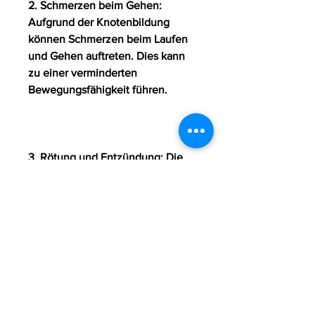
2. Schmerzen beim Gehen: 
Aufgrund der Knotenbildung 
können Schmerzen beim Laufen 
und Gehen auftreten. Dies kann 
zu einer verminderten 
Bewegungsfähigkeit führen.
3. Rötung und Entzündung: Die 
betroffenen Bereiche können 
gerötet und entzündet sein. Dies 
geht oft mit Schwellungen einher.
4. Steifigkeit: Manche Menschen 
mit Morbus Ledderhose Rheuma 
erleben eine Steifigkeit in den 