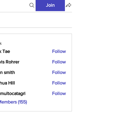
Join
s
k Tae
Follow
vis Rohrer
Follow
n smith
Follow
hua Hill
Follow
multocatagri
Follow
ocatagri
Members (155)