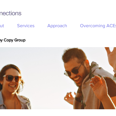
ut
Services
Approach
Overcoming ACE
py Copy Group