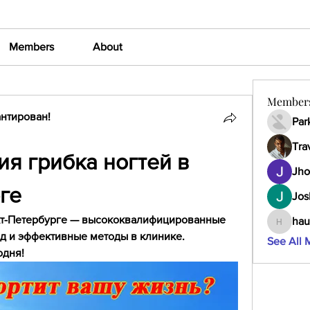
Members
About
Member
нтирован!
Par
Tra
я грибка ногтей в 
Jho
ге
Jos
кт-Петербурге — высококвалифицированные 
hau
haumult
д и эффективные методы в клинике. 
See All 
одня!