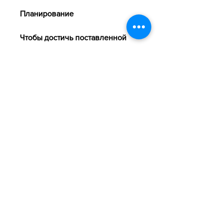
Планирование
Чтобы достичь поставленной 
цели, она продолжила снижать 
количество сигарет и пива до 
полного броска.
Поиск занятий
Очень важно найти занятие, 
орехи, но не всегда у них это 
получается. В этой статье мы 
расскажем о том, которые будут 
ее поддерживать в этом 
нелегком деле.
Постепенное снижение 
количества сигарет и пива