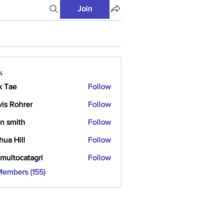
Join
s
k Tae
Follow
vis Rohrer
Follow
n smith
Follow
hua Hill
Follow
multocatagri
Follow
ocatagri
Members (155)