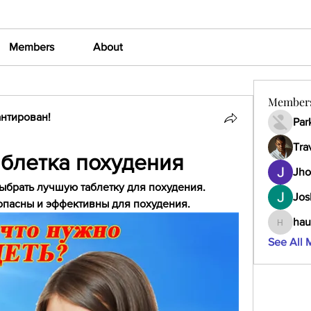
Members
About
Member
нтирован!
Par
Tra
аблетка похудения
Jho
брать лучшую таблетку для похудения. 
Jos
зопасны и эффективны для похудения.
hau
haumult
See All 