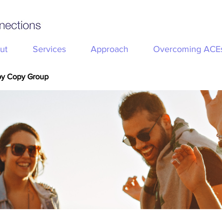
ut
Services
Approach
Overcoming ACE
py Copy Group