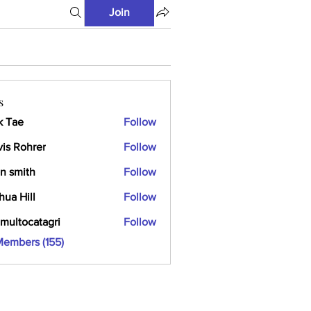
Join
s
k Tae
Follow
vis Rohrer
Follow
n smith
Follow
hua Hill
Follow
multocatagri
Follow
ocatagri
Members (155)