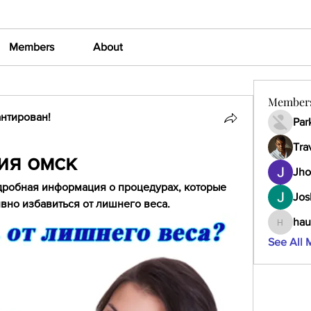
Members
About
Member
нтирован!
Par
Tra
ия омск
Jho
дробная информация о процедурах, которые 
Jos
вно избавиться от лишнего веса.
hau
haumult
See All 