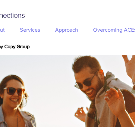
ut
Services
Approach
Overcoming ACE
py Copy Group