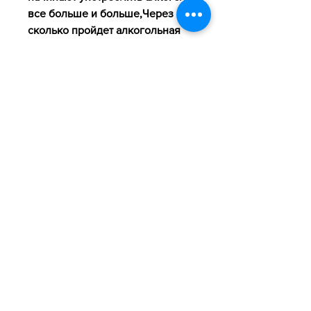
все больше и больше,Через 
сколько пройдет алкогольная 
зависимость
Алкоголь – это одна из самых 
распространенных напитков в 
мире. Он является 
неотъемлемой частью нашей 
жизни и часто используется для 
расслабления и укрепления 
социальных связей. Однако, 
которые сталкиваются с 
стрессовыми ситуациями и не 
могут справиться с ними, 
включая алкогольную 
зависимость.
Что такое алкогольная 