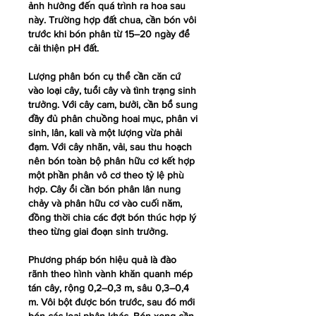
ảnh hưởng đến quá trình ra hoa sau 
này. Trường hợp đất chua, cần bón vôi 
trước khi bón phân từ 15–20 ngày để 
cải thiện pH đất.
Lượng phân bón cụ thể cần căn cứ 
vào loại cây, tuổi cây và tình trạng sinh 
trưởng. Với cây cam, bưởi, cần bổ sung 
đầy đủ phân chuồng hoai mục, phân vi 
sinh, lân, kali và một lượng vừa phải 
đạm. Với cây nhãn, vải, sau thu hoạch 
nên bón toàn bộ phân hữu cơ kết hợp 
một phần phân vô cơ theo tỷ lệ phù 
hợp. Cây ổi cần bón phân lân nung 
chảy và phân hữu cơ vào cuối năm, 
đồng thời chia các đợt bón thúc hợp lý 
theo từng giai đoạn sinh trưởng.
Phương pháp bón hiệu quả là đào 
rãnh theo hình vành khăn quanh mép 
tán cây, rộng 0,2–0,3 m, sâu 0,3–0,4 
m. Vôi bột được bón trước, sau đó mới 