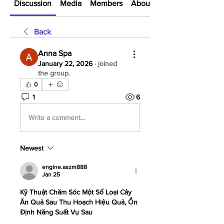
Discussion
Media
Members
About
Back
Anna Spa
January 22, 2026
·
joined
the group.
0
1
6
Write a comment...
Newest
engine.aszm888
Jan 25
Kỹ Thuật Chăm Sóc Một Số Loại Cây 
Ăn Quả Sau Thu Hoạch Hiệu Quả, Ổn 
Định Năng Suất Vụ Sau