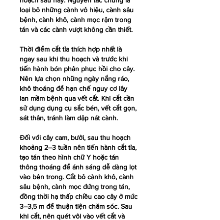
hoạch sau này. Nguyên tắc chung là 
loại bỏ những cành vô hiệu, cành sâu 
bệnh, cành khô, cành mọc rậm trong 
tán và các cành vượt không cần thiết.
Thời điểm cắt tỉa thích hợp nhất là 
ngay sau khi thu hoạch và trước khi 
tiến hành bón phân phục hồi cho cây. 
Nên lựa chọn những ngày nắng ráo, 
khô thoáng để hạn chế nguy cơ lây 
lan mầm bệnh qua vết cắt. Khi cắt cần 
sử dụng dụng cụ sắc bén, vết cắt gọn, 
sát thân, tránh làm dập nát cành.
Đối với cây cam, bưởi, sau thu hoạch 
khoảng 2–3 tuần nên tiến hành cắt tỉa, 
tạo tán theo hình chữ Y hoặc tán 
thông thoáng để ánh sáng dễ dàng lọt 
vào bên trong. Cắt bỏ cành khô, cành 
sâu bệnh, cành mọc đứng trong tán, 
đồng thời hạ thấp chiều cao cây ở mức 
3–3,5 m để thuận tiện chăm sóc. Sau 
khi cắt, nên quét vôi vào vết cắt và 