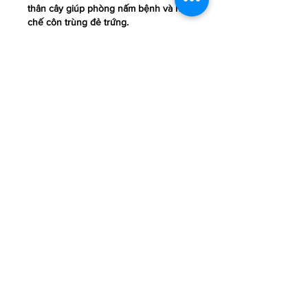
thân cây giúp phòng nấm bệnh và hạn 
chế côn trùng đẻ trứng.
Đối với các bệnh hại rễ, cần kết hợp 
sử dụng chế phẩm sinh học, thuốc trừ 
nấm và các sản phẩm cải tạo đất nhằm 
phục hồi hệ rễ và tăng sức đề kháng 
cho cây. Việc lựa chọn thuốc cần tuân 
thủ nguyên tắc đúng thuốc, đúng liều 
lượng và đúng thời điểm, ưu tiên các 
sản phẩm an toàn, thân thiện với môi 
trường.
5. Vai trò của giống cây và quản lý kỹ 
thuật đồng bộ
Bên cạnh các biện pháp chăm sóc sau 
thu hoạch, việc lựa chọn giống cây 
chất lượng, phù hợp với điều kiện địa 
phương cũng đóng vai trò quan trọng. 
Các giống cây ăn quả có nguồn gốc rõ 
ràng, được kiểm soát chất lượng từ 