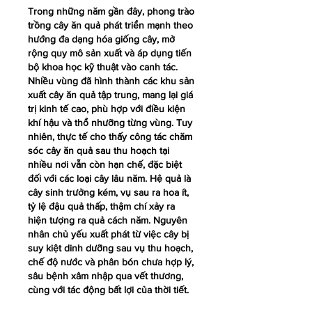
Trong những năm gần đây, phong trào 
trồng cây ăn quả phát triển mạnh theo 
hướng đa dạng hóa giống cây, mở 
rộng quy mô sản xuất và áp dụng tiến 
bộ khoa học kỹ thuật vào canh tác. 
Nhiều vùng đã hình thành các khu sản 
xuất cây ăn quả tập trung, mang lại giá 
trị kinh tế cao, phù hợp với điều kiện 
khí hậu và thổ nhưỡng từng vùng. Tuy 
nhiên, thực tế cho thấy công tác chăm 
sóc cây ăn quả sau thu hoạch tại 
nhiều nơi vẫn còn hạn chế, đặc biệt 
đối với các loại cây lâu năm. Hệ quả là 
cây sinh trưởng kém, vụ sau ra hoa ít, 
tỷ lệ đậu quả thấp, thậm chí xảy ra 
hiện tượng ra quả cách năm. Nguyên 
nhân chủ yếu xuất phát từ việc cây bị 
suy kiệt dinh dưỡng sau vụ thu hoạch, 
chế độ nước và phân bón chưa hợp lý, 
sâu bệnh xâm nhập qua vết thương, 
cùng với tác động bất lợi của thời tiết.