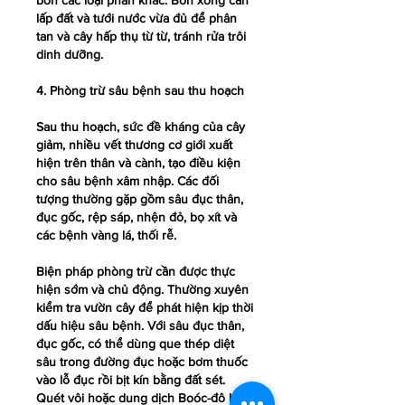
bón các loại phân khác. Bón xong cần 
lấp đất và tưới nước vừa đủ để phân 
tan và cây hấp thụ từ từ, tránh rửa trôi 
dinh dưỡng.
4. Phòng trừ sâu bệnh sau thu hoạch
Sau thu hoạch, sức đề kháng của cây 
giảm, nhiều vết thương cơ giới xuất 
hiện trên thân và cành, tạo điều kiện 
cho sâu bệnh xâm nhập. Các đối 
tượng thường gặp gồm sâu đục thân, 
đục gốc, rệp sáp, nhện đỏ, bọ xít và 
các bệnh vàng lá, thối rễ.
Biện pháp phòng trừ cần được thực 
hiện sớm và chủ động. Thường xuyên 
kiểm tra vườn cây để phát hiện kịp thời 
dấu hiệu sâu bệnh. Với sâu đục thân, 
đục gốc, có thể dùng que thép diệt 
sâu trong đường đục hoặc bơm thuốc 
vào lỗ đục rồi bịt kín bằng đất sét. 
Quét vôi hoặc dung dịch Boóc-đô lên 