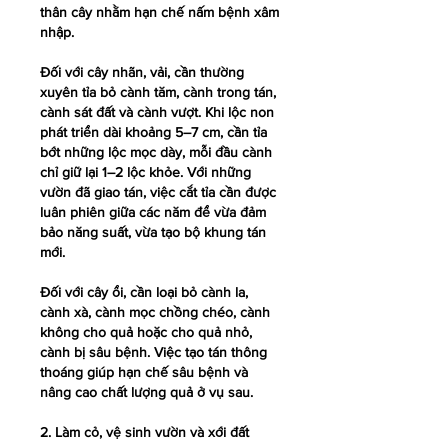
thân cây nhằm hạn chế nấm bệnh xâm 
nhập.
Đối với cây nhãn, vải, cần thường 
xuyên tỉa bỏ cành tăm, cành trong tán, 
cành sát đất và cành vượt. Khi lộc non 
phát triển dài khoảng 5–7 cm, cần tỉa 
bớt những lộc mọc dày, mỗi đầu cành 
chỉ giữ lại 1–2 lộc khỏe. Với những 
vườn đã giao tán, việc cắt tỉa cần được 
luân phiên giữa các năm để vừa đảm 
bảo năng suất, vừa tạo bộ khung tán 
mới.
Đối với cây ổi, cần loại bỏ cành la, 
cành xà, cành mọc chồng chéo, cành 
không cho quả hoặc cho quả nhỏ, 
cành bị sâu bệnh. Việc tạo tán thông 
thoáng giúp hạn chế sâu bệnh và 
nâng cao chất lượng quả ở vụ sau.
2. Làm cỏ, vệ sinh vườn và xới đất