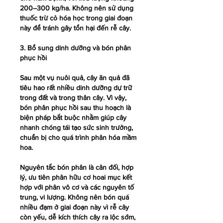
200–300 kg/ha. Không nên sử dụng 
thuốc trừ cỏ hóa học trong giai đoạn 
này để tránh gây tổn hại đến rễ cây.
3. Bổ sung dinh dưỡng và bón phân 
phục hồi
Sau một vụ nuôi quả, cây ăn quả đã 
tiêu hao rất nhiều dinh dưỡng dự trữ 
trong đất và trong thân cây. Vì vậy, 
bón phân phục hồi sau thu hoạch là 
biện pháp bắt buộc nhằm giúp cây 
nhanh chóng tái tạo sức sinh trưởng, 
chuẩn bị cho quá trình phân hóa mầm 
hoa.
Nguyên tắc bón phân là cân đối, hợp 
lý, ưu tiên phân hữu cơ hoai mục kết 
hợp với phân vô cơ và các nguyên tố 
trung, vi lượng. Không nên bón quá 
nhiều đạm ở giai đoạn này vì rễ cây 
còn yếu, dễ kích thích cây ra lộc sớm, 