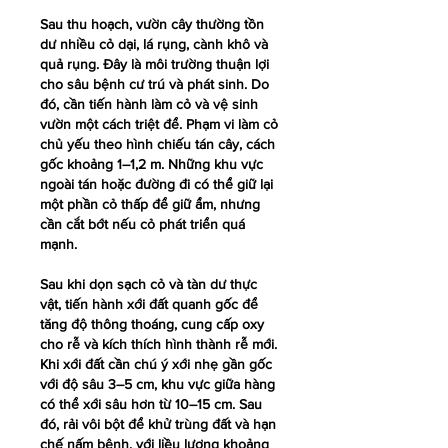
Sau thu hoạch, vườn cây thường tồn 
dư nhiều cỏ dại, lá rụng, cành khô và 
quả rụng. Đây là môi trường thuận lợi 
cho sâu bệnh cư trú và phát sinh. Do 
đó, cần tiến hành làm cỏ và vệ sinh 
vườn một cách triệt để. Phạm vi làm cỏ 
chủ yếu theo hình chiếu tán cây, cách 
gốc khoảng 1–1,2 m. Những khu vực 
ngoài tán hoặc đường đi có thể giữ lại 
một phần cỏ thấp để giữ ẩm, nhưng 
cần cắt bớt nếu cỏ phát triển quá 
mạnh.
Sau khi dọn sạch cỏ và tàn dư thực 
vật, tiến hành xới đất quanh gốc để 
tăng độ thông thoáng, cung cấp oxy 
cho rễ và kích thích hình thành rễ mới. 
Khi xới đất cần chú ý xới nhẹ gần gốc 
với độ sâu 3–5 cm, khu vực giữa hàng 
có thể xới sâu hơn từ 10–15 cm. Sau 
đó, rải vôi bột để khử trùng đất và hạn 
chế nấm bệnh, với liều lượng khoảng 