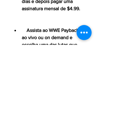
dias e depois pagar uma 
assinatura mensal de $4.99.
    Assista ao WWE Payback 
ao vivo ou on demand e 
escolha uma das lutas que 
você quer usar como 
telemensagem.
    Use um programa de 
gravação de áudio, como o 
Audacity, para capturar o som 
da luta. Você pode gravar os 
comentários dos narradores, 
as falas dos lutadores, os 
gritos da plateia e os sons 
dos golpes.