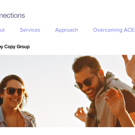
ut
Services
Approach
Overcoming ACE
py Copy Group