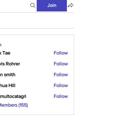
Join
s
k Tae
Follow
vis Rohrer
Follow
n smith
Follow
hua Hill
Follow
multocatagri
Follow
ocatagri
Members (155)