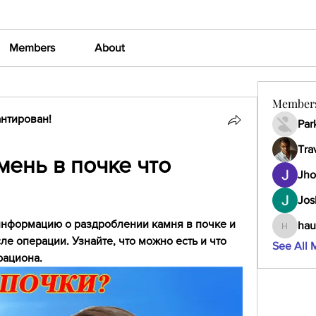
Members
About
Member
нтирован!
Par
Tra
ень в почке что 
Jho
Jos
информацию о раздроблении камня в почке и 
hau
haumult
е операции. Узнайте, что можно есть и что 
See All 
рациона.