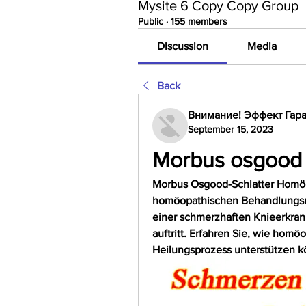
Mysite 6 Copy Copy Group
Public
·
155 members
Discussion
Media
Back
Внимание! Эффект Гара
September 15, 2023
Morbus osgood 
Morbus Osgood-Schlatter Homöop
homöopathischen Behandlungsmö
einer schmerzhaften Knieerkrank
auftritt. Erfahren Sie, wie hom
Heilungsprozess unterstützen k