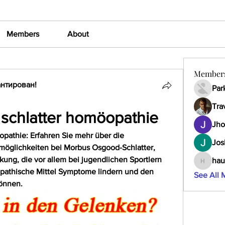
Members
About
Member
нтирован!
Par
Tra
schlatter homöopathie
Jho
athie: Erfahren Sie mehr über die 
Jos
glichkeiten bei Morbus Osgood-Schlatter, 
ung, die vor allem bei jugendlichen Sportlern 
hau
haumult
öopathische Mittel Symptome lindern und den 
See All 
önnen.