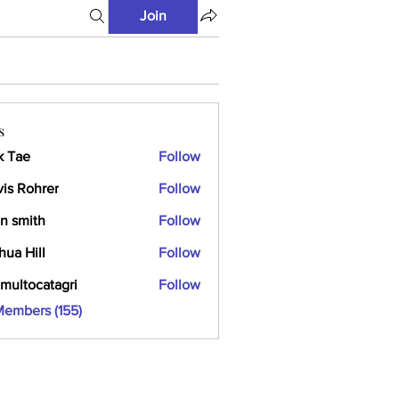
Join
s
k Tae
Follow
vis Rohrer
Follow
n smith
Follow
hua Hill
Follow
multocatagri
Follow
ocatagri
Members (155)