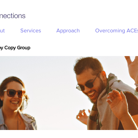
ut
Services
Approach
Overcoming ACE
py Copy Group