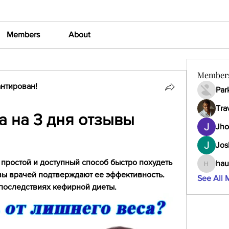
Members
About
Member
нтирован!
Par
Tra
 на 3 дня отзывы 
Jho
Jos
 простой и доступный способ быстро похудеть 
hau
haumult
вы врачей подтверждают ее эффективность. 
See All 
 последствиях кефирной диеты.