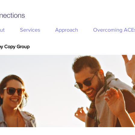
ut
Services
Approach
Overcoming ACE
py Copy Group