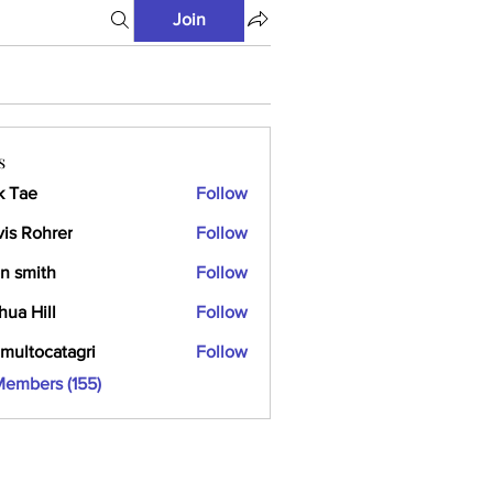
Join
s
k Tae
Follow
vis Rohrer
Follow
n smith
Follow
hua Hill
Follow
multocatagri
Follow
ocatagri
Members (155)