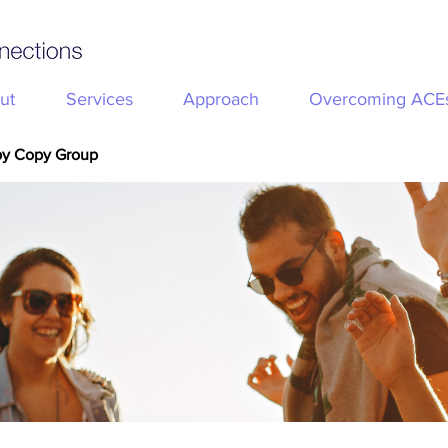
ut
Services
Approach
Overcoming ACE
py Copy Group