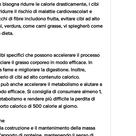
 bisogna ridurre le calorie drasticamente, i cibi 
idurre il rischio di malattie cardiovascolari e 
chi di fibre includono frutta, evitare cibi ad alto 
mi, verdura, come carni grasse, vi spiegherò come 
 dieta.
bi specifici che possono accelerare il processo 
ciare il grasso corporeo in modo efficace. In 
a fame e migliorare la digestione. Inoltre, 
rio di cibi ad alto contenuto calorico. 
può anche accelerare il metabolismo e aiutare a 
odo efficace. Si consiglia di consumare almeno 1, 
tabolismo e rendere più difficile la perdita di 
porto calorico di 500 calorie al giorno.
ine
la costruzione e il mantenimento della massa 
'apporto di proteine, mantenendo il senso di 