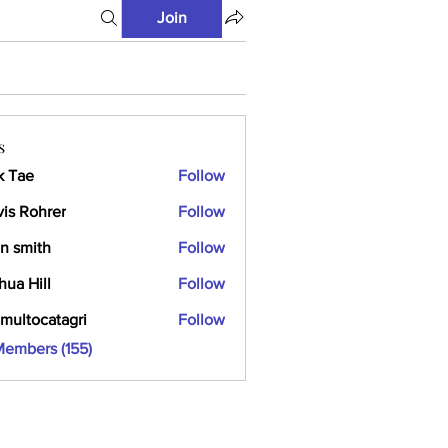
Join
s
k Tae
Follow
vis Rohrer
Follow
n smith
Follow
hua Hill
Follow
multocatagri
Follow
ocatagri
Members (155)