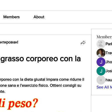
Members
About
Member
нтирован!
Par
Tra
 grasso corporeo con la 
Jho
Jos
rporeo con la dieta giusta! Impara come ridurre il 
hau
haumult
ne sana e l'esercizio fisico. Ottieni consigli su 
See All 
te.