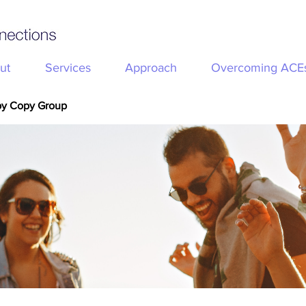
ut
Services
Approach
Overcoming ACE
py Copy Group