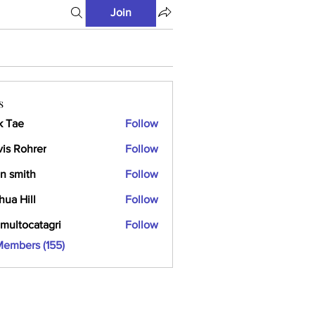
Join
s
k Tae
Follow
vis Rohrer
Follow
n smith
Follow
hua Hill
Follow
multocatagri
Follow
ocatagri
Members (155)