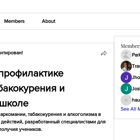
Members
About
Member
нтирован!
Par
Tra
профилактике 
Jho
акокурения и 
Jos
hau
 школе
haumult
See All 
аркомании, табакокурения и алкоголизма в 
 действий, разработанный специалистами для 
получия учеников.