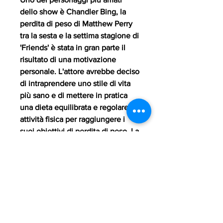
dello show è Chandler Bing, la 
perdita di peso di Matthew Perry 
tra la sesta e la settima stagione di 
'Friends' è stata in gran parte il 
risultato di una motivazione 
personale. L'attore avrebbe deciso 
di intraprendere uno stile di vita 
più sano e di mettere in pratica 
una dieta equilibrata e regolare 
attività fisica per raggiungere i 
suoi obiettivi di perdita di peso. La 
sua determinazione e dedizione 
hanno portato a risultati visibili e 
apprezzati dai fan.
Rigore nella dieta