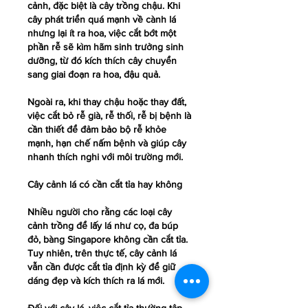
cảnh, đặc biệt là cây trồng chậu. Khi 
cây phát triển quá mạnh về cành lá 
nhưng lại ít ra hoa, việc cắt bớt một 
phần rễ sẽ kìm hãm sinh trưởng sinh 
dưỡng, từ đó kích thích cây chuyển 
sang giai đoạn ra hoa, đậu quả.
Ngoài ra, khi thay chậu hoặc thay đất, 
việc cắt bỏ rễ già, rễ thối, rễ bị bệnh là 
cần thiết để đảm bảo bộ rễ khỏe 
mạnh, hạn chế nấm bệnh và giúp cây 
nhanh thích nghi với môi trường mới.
Cây cảnh lá có cần cắt tỉa hay không
Nhiều người cho rằng các loại cây 
cảnh trồng để lấy lá như cọ, đa búp 
đỏ, bàng Singapore không cần cắt tỉa. 
Tuy nhiên, trên thực tế, cây cảnh lá 
vẫn cần được cắt tỉa định kỳ để giữ 
dáng đẹp và kích thích ra lá mới.