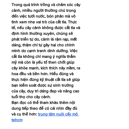
Trong quá trình trồng và chăm sóc cây 
cảnh, nhiều người thường chú trọng 
đến việc tưới nước, bón phân mà vô 
tình xem nhẹ vai trò của cắt tỉa. Thực 
tế, nếu cây cảnh không được cắt tỉa và 
định hình thường xuyên, chúng sẽ 
phát triển tự do, cành lá rậm rạp, mất 
dáng, thậm chí tự gây hại cho chính 
mình do cạnh tranh dinh dưỡng. Việc 
cắt tỉa không chỉ mang ý nghĩa thẩm 
mỹ mà còn là yếu tố then chốt giúp 
cây khỏe mạnh, kích thích nảy mầm, ra 
hoa đều và bền hơn. Hiểu đúng và 
thực hiện đúng kỹ thuật cắt tỉa sẽ giúp 
bạn kiểm soát được sự sinh trưởng 
của cây, duy trì dáng đẹp và nâng cao 
tuổi thọ cho cây cảnh.
Bạn đọc có thể tham khảo thêm nội 
dung tiếp theo để có cái nhìn đầy đủ 
và cụ thể hơn: 
trung tâm nuôi cấy mô 
tphcm