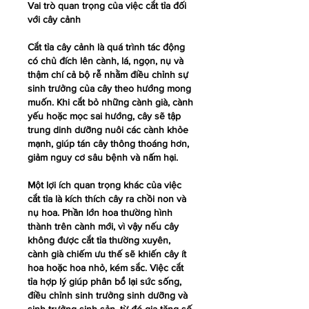
Vai trò quan trọng của việc cắt tỉa đối 
với cây cảnh
Cắt tỉa cây cảnh là quá trình tác động 
có chủ đích lên cành, lá, ngọn, nụ và 
thậm chí cả bộ rễ nhằm điều chỉnh sự 
sinh trưởng của cây theo hướng mong 
muốn. Khi cắt bỏ những cành già, cành 
yếu hoặc mọc sai hướng, cây sẽ tập 
trung dinh dưỡng nuôi các cành khỏe 
mạnh, giúp tán cây thông thoáng hơn, 
giảm nguy cơ sâu bệnh và nấm hại.
Một lợi ích quan trọng khác của việc 
cắt tỉa là kích thích cây ra chồi non và 
nụ hoa. Phần lớn hoa thường hình 
thành trên cành mới, vì vậy nếu cây 
không được cắt tỉa thường xuyên, 
cành già chiếm ưu thế sẽ khiến cây ít 
hoa hoặc hoa nhỏ, kém sắc. Việc cắt 
tỉa hợp lý giúp phân bổ lại sức sống, 
điều chỉnh sinh trưởng sinh dưỡng và 