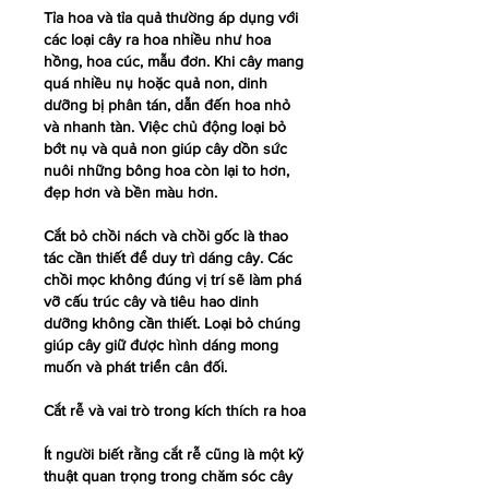
Tỉa hoa và tỉa quả thường áp dụng với 
các loại cây ra hoa nhiều như hoa 
hồng, hoa cúc, mẫu đơn. Khi cây mang 
quá nhiều nụ hoặc quả non, dinh 
dưỡng bị phân tán, dẫn đến hoa nhỏ 
và nhanh tàn. Việc chủ động loại bỏ 
bớt nụ và quả non giúp cây dồn sức 
nuôi những bông hoa còn lại to hơn, 
đẹp hơn và bền màu hơn.
Cắt bỏ chồi nách và chồi gốc là thao 
tác cần thiết để duy trì dáng cây. Các 
chồi mọc không đúng vị trí sẽ làm phá 
vỡ cấu trúc cây và tiêu hao dinh 
dưỡng không cần thiết. Loại bỏ chúng 
giúp cây giữ được hình dáng mong 
muốn và phát triển cân đối.
Cắt rễ và vai trò trong kích thích ra hoa
Ít người biết rằng cắt rễ cũng là một kỹ 
thuật quan trọng trong chăm sóc cây 