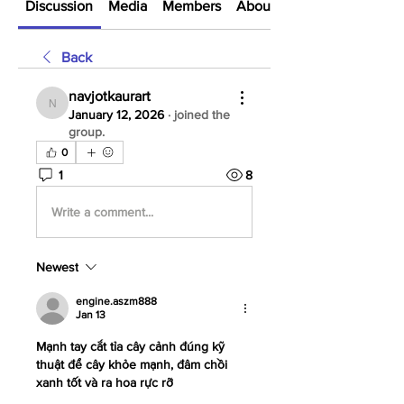
Discussion
Media
Members
About
Back
navjotkaurart
navjotkaurart
January 12, 2026
·
joined the
group.
0
1
8
Write a comment...
Newest
engine.aszm888
Jan 13
Mạnh tay cắt tỉa cây cảnh đúng kỹ 
thuật để cây khỏe mạnh, đâm chồi 
xanh tốt và ra hoa rực rỡ