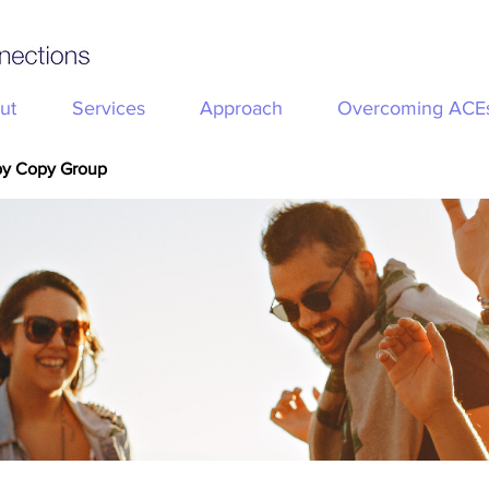
ut
Services
Approach
Overcoming ACE
py Copy Group