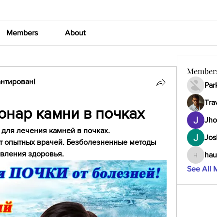
Members
About
Member
нтирован!
Par
Tra
онар камни в почках
Jho
 для лечения камней в почках. 
Jos
 опытных врачей. Безболезненные методы 
овления здоровья.
hau
haumult
See All 