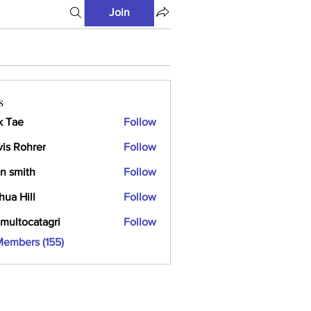
Join
s
k Tae
Follow
vis Rohrer
Follow
n smith
Follow
hua Hill
Follow
multocatagri
Follow
ocatagri
Members (155)