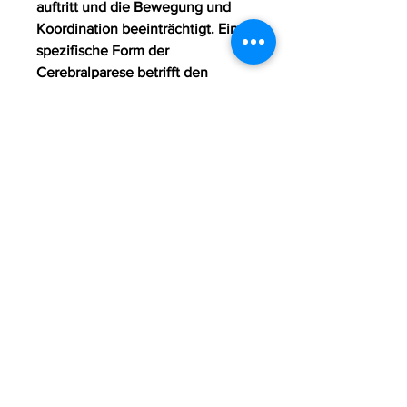
auftritt und die Bewegung und 
Koordination beeinträchtigt. Eine 
spezifische Form der 
Cerebralparese betrifft den 
Knöchel und führt zu 
Verformungen und 
Funktionsstörungen in diesem 
Bereich. Ursachen Die Knöchel 
Cerebralparese Verformung tritt 
aufgrund einer Schädigung des 
Gehirns auf, während der Geburt 
oder in den ersten Lebensjahren 
erfol,Knöchel Cerebralparese 
Verformung Cerebralparese ist 
eine neurologische Erkrankung, 
die während der Schwangerschaft 
0
0
Write a comment...