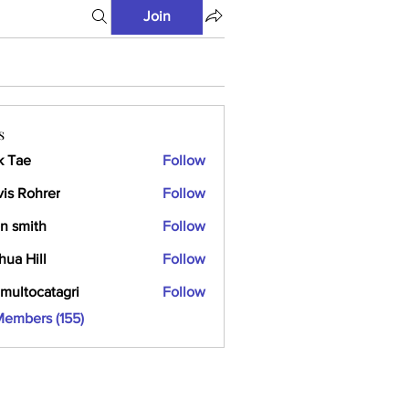
Join
s
k Tae
Follow
vis Rohrer
Follow
n smith
Follow
hua Hill
Follow
multocatagri
Follow
ocatagri
Members (155)