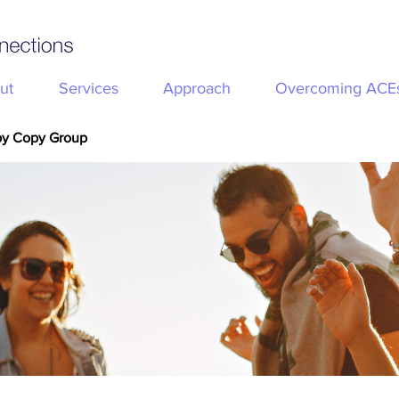
ut
Services
Approach
Overcoming ACE
py Copy Group