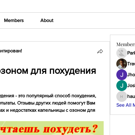
Members
About
Member
нтирован!
Par
Tra
зоном для похудения 
Jho
Jos
дения - это популярный способ похудения, 
hau
haumult
льтаты. Отзывы других людей помогут Вам 
See All 
х и недостатках капельницы с озоном для 