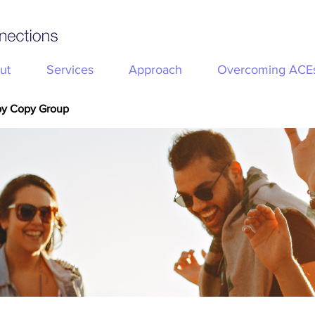
ut
Services
Approach
Overcoming ACE
py Copy Group