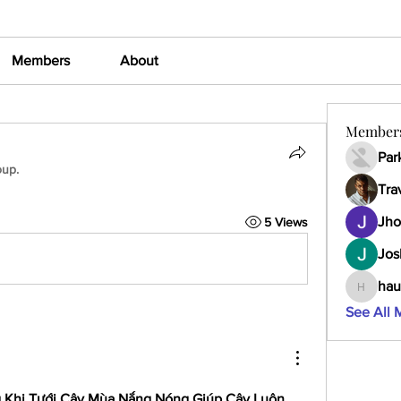
Members
About
Member
Par
oup.
Tra
Jho
5 Views
Jos
hau
haumult
See All 
 Khi Tưới Cây Mùa Nắng Nóng Giúp Cây Luôn 