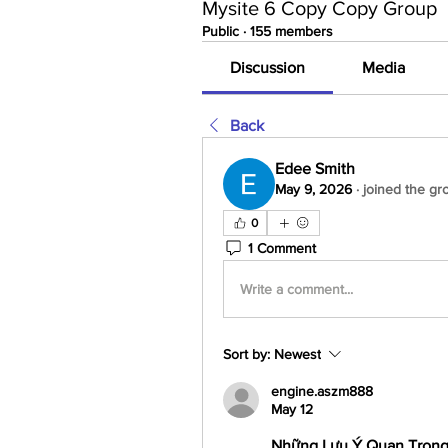
Mysite 6 Copy Copy Group
Public
·
155 members
Discussion
Media
Back
Edee Smith
May 9, 2026
·
joined the gr
0
1 Comment
Write a comment...
Sort by:
Newest
engine.aszm888
May 12
Những Lưu Ý Quan Trọng