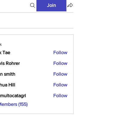
Join
s
k Tae
Follow
vis Rohrer
Follow
n smith
Follow
hua Hill
Follow
multocatagri
Follow
ocatagri
Members (155)