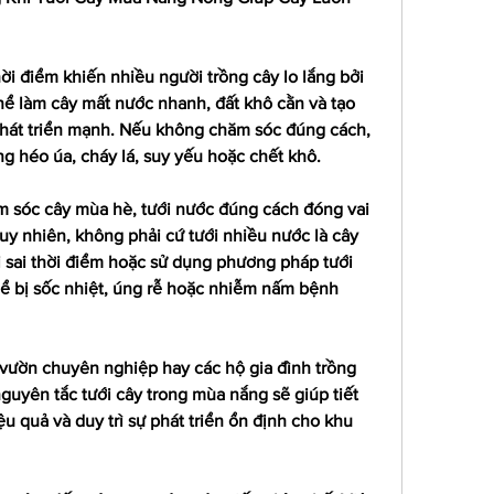
i điểm khiến nhiều người trồng cây lo lắng bởi 
hể làm cây mất nước nhanh, đất khô cằn và tạo 
hát triển mạnh. Nếu không chăm sóc đúng cách, 
ạng héo úa, cháy lá, suy yếu hoặc chết khô.
 sóc cây mùa hè, tưới nước đúng cách đóng vai 
Tuy nhiên, không phải cứ tưới nhiều nước là cây 
ới sai thời điểm hoặc sử dụng phương pháp tưới 
ể bị sốc nhiệt, úng rễ hoặc nhiễm nấm bệnh 
vườn chuyên nghiệp hay các hộ gia đình trồng 
nguyên tắc tưới cây trong mùa nắng sẽ giúp tiết 
u quả và duy trì sự phát triển ổn định cho khu 