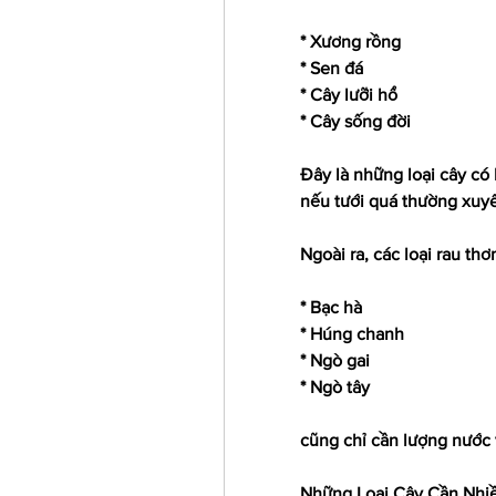
* Xương rồng
* Sen đá
* Cây lưỡi hổ
* Cây sống đời
Đây là những loại cây có 
nếu tưới quá thường xuyê
Ngoài ra, các loại rau th
* Bạc hà
* Húng chanh
* Ngò gai
* Ngò tây
cũng chỉ cần lượng nước 
Những Loại Cây Cần Nhi