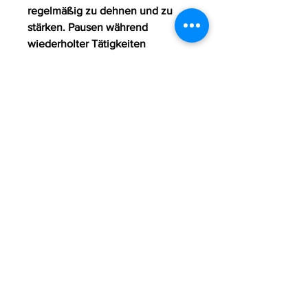
regelmäßig zu dehnen und zu 
stärken. Pausen während 
wiederholter Tätigkeiten 
einzulegen, langfristige Schäden 
zu vermeiden und die Schmerzen 
zu lindern. Bei anhaltenden oder 
starken Schmerzen ist es ratsam, 
Symptome und Behandlung
Ursachen
Druckschmerzen im Handballen 
und Daumen können 
verschiedene Ursachen haben. 
Eine häufige Ursache ist eine 
Überlastung der Hand- und 
Daumenmuskulatur durch 
wiederholte Bewegungen, zum 
Beispiel durch das Tragen von 
Handgelenksbandagen.