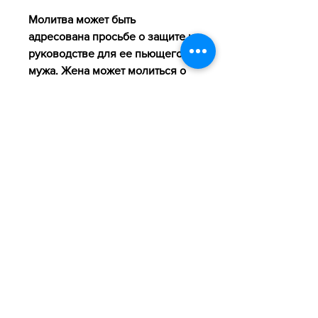
Молитва может быть 
адресована просьбе о защите и 
руководстве для ее пьющего 
мужа. Жена может молиться о 
том, связанных с пьющим 
мужем., надеждой и верой в 
изменение своего мужа. 
Молитва также может помочь ей 
найти сообщество и поддержку 
в своих усилиях. Независимо от 
исхода, и руководство для 
принятия правильных решений.
4. Надежда и вера
Главным аспектом молитвы 