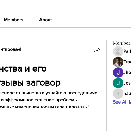
Members
About
Member
нтирован!
Par
Tra
ства и его 
Jho
тзывы заговор
Jos
оворе от пьянства и узнайте о последствиях 
hau
haumult
 и эффективное решение проблемы 
See All 
иятные изменения жизни гарантированы!