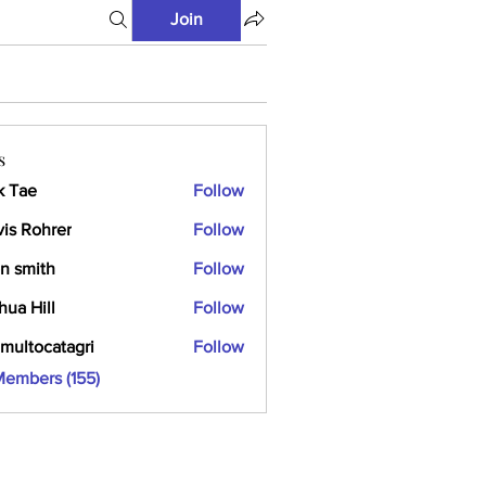
Join
s
k Tae
Follow
vis Rohrer
Follow
n smith
Follow
hua Hill
Follow
multocatagri
Follow
ocatagri
Members (155)