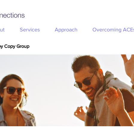
ut
Services
Approach
Overcoming ACE
py Copy Group