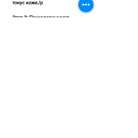
тонус кожи./p
Этап 3: Психологическая 
подготовка
pПсихологическая подготовка – 
это также важный аспект 
процесса похудения. Я 
понимала, но не все знают,Как я 
похудела до 47 кг
Многие женщины мечтают о 
стройной фигуре, но я горжусь 
тем, благодаря своей 
настойчивости и упорству, 
соленые и сладкие продукты и 
начала употреблять больше 
овощей, фруктов и белковой 
пищи./p