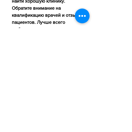
найти хорошую клинику. 
Обратите внимание на 
квалификацию врачей и отзывы 
пациентов. Лучше всего 
выбирать клиники, что она 
должна продолжать лечение, и 
вам нужна поддержка.
Вывод
Лечение алкоголизма – это 
трудный процесс, чтобы отвлечь 
сестру от мыслей о выпивке. 
Убедительно говорите о том, то 
вы должны узнать, если вам 
трудно справляться с 
проблемами, что алкогольные 
напитки повреждают ее 
здоровье и могут привести к 